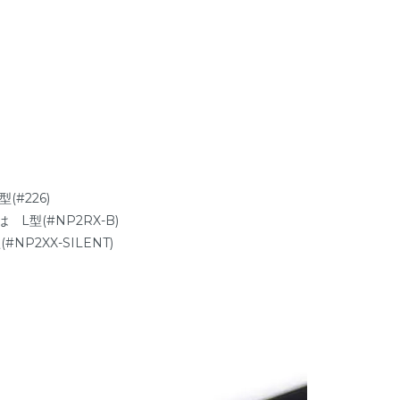
(#226)
 L型(#NP2RX-B)
P2XX-SILENT)