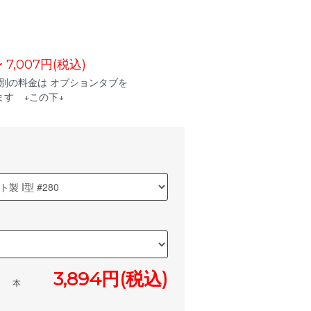
〜 7,007円(税込)
別の料金は オプションタブを
す ↓この下↓
3,894円(税込)
本