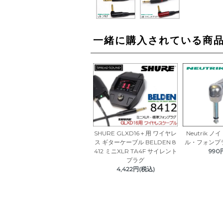
一緒に購入されている商
SHURE GLXD16＋用 ワイヤレ
Neutrik 
ス ギターケーブル BELDEN 8
ル・フォンプラグ
412 ミニXLR TA4F サイレント
990
プラグ
4,422円(税込)