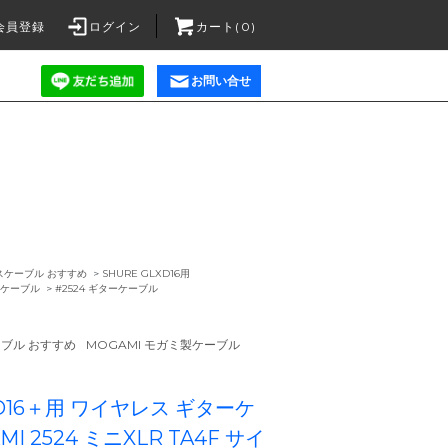
会員登録
ログイン
カート(0)
お問い合せ
スケーブル おすすめ
>
SHURE GLXD16用
製ケーブル
>
#2524 ギターケーブル
ブル おすすめ
MOGAMI モガミ製ケーブル
XD16＋用 ワイヤレス ギターケ
I 2524 ミニXLR TA4F サイ