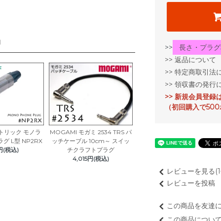
品
>>
長さ・プラグ
>> 返品について
>> 特定商取引法
>> 領収書の発行
>> 新規会員登録
（初回購入で50
ノイトリック モノラ
MOGAMI モガミ 2534 TRS パ
 L型 NP2RX
ッチケーブル 10cm～ スイッ
円(税込)
チクラフトプラグ
4,015円(税込)
レビューを見る(1
レビューを投稿
この商品を友達
この商品につい