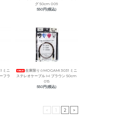
グ 50cm 009
550円(税込)
1 ミニ
在庫限り☆MOGAMI 3031 ミニ
カーフラ
ステレオケーブル I+I ブラウン 50cm
015
550円(税込)
<
1
2
>