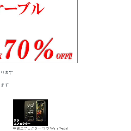
おります
ります
中古エフェクター ワウ Wah Pedal