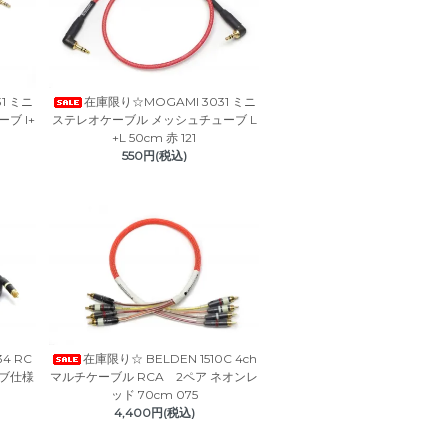
1 ミニ
在庫限り☆MOGAMI 3031 ミニ
ブ I+
ステレオケーブル メッシュチューブ L
+L 50cm 赤 121
550円(税込)
4 RC
在庫限り☆ BELDEN 1510C 4ch
ーブ仕様
マルチケーブル RCA 2ペア ネオンレ
ッド 70cm 075
4,400円(税込)