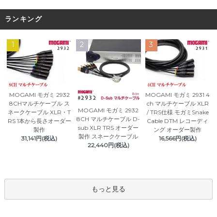
ランキング
1
2
3
MOGAMI モガミ 2932
MOGAMI モガミ 2931 4
8CHマルチケーブル ス
ch マルチケーブル XLR
MOGAMI モガミ 2932
ネークケーブル XLR・T
/ TRS仕様 モガミSnake
8CH マルチケーブル D-
RS 1本から長さオーダー
Cable DTM レコーディ
sub XLR TRS オーダー
製作
ング オーダー製作
製作 スネークケーブル
31,141円(税込)
16,566円(税込)
22,440円(税込)
もっと見る