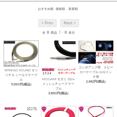
おすすめ順
価格順
新着順
< Prev
Next >
8
1
8
全
商品
-
表示
コンボアンプ用 スピー
SPREAD SOUND オリ
カーケーブル 2x12イン
ジナル シールドケーブ
チ用
MOGAMI モガミ 2524
ル
2,662円(税込)
メッシュチューブ ケー
11,990円(税込)
ブル
3,850円(税込)