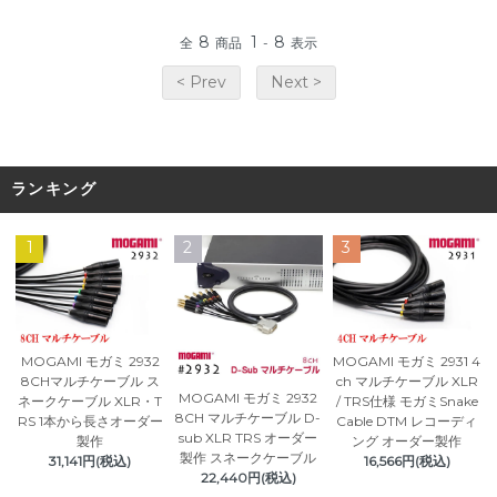
8
1
8
全
商品
-
表示
< Prev
Next >
ランキング
1
2
3
MOGAMI モガミ 2932
MOGAMI モガミ 2931 4
8CHマルチケーブル ス
ch マルチケーブル XLR
MOGAMI モガミ 2932
ネークケーブル XLR・T
/ TRS仕様 モガミSnake
8CH マルチケーブル D-
RS 1本から長さオーダー
Cable DTM レコーディ
sub XLR TRS オーダー
製作
ング オーダー製作
製作 スネークケーブル
31,141円(税込)
16,566円(税込)
22,440円(税込)