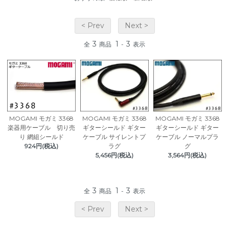
< Prev
Next >
3
1
3
全
商品
-
表示
MOGAMI モガミ 3368
MOGAMI モガミ 3368
MOGAMI モガミ 3368
楽器用ケーブル 切り売
ギターシールド ギター
ギターシールド ギター
り 網組シールド
ケーブル サイレントプ
ケーブル ノーマルプラ
924円(税込)
ラグ
グ
5,456円(税込)
3,564円(税込)
3
1
3
全
商品
-
表示
< Prev
Next >