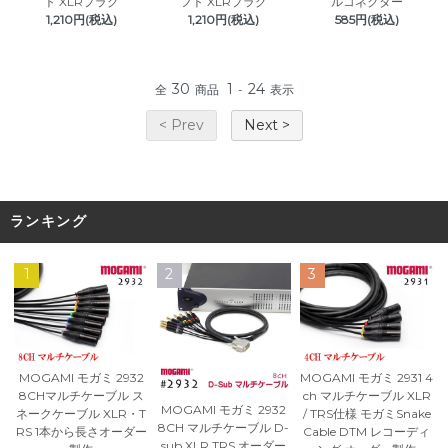
ト XLRプラグ
フト XLRプラグ
ルコネクター
1,210円(税込)
1,210円(税込)
585円(税込)
30
1
24
全
商品
-
表示
< Prev
Next >
ランキング
1
2
3
MOGAMI モガミ 2932
MOGAMI モガミ 2931 4
8CHマルチケーブル ス
ch マルチケーブル XLR
MOGAMI モガミ 2932
ネークケーブル XLR・T
/ TRS仕様 モガミSnake
8CH マルチケーブル D-
RS 1本から長さオーダー
Cable DTM レコーディ
sub XLR TRS オーダー