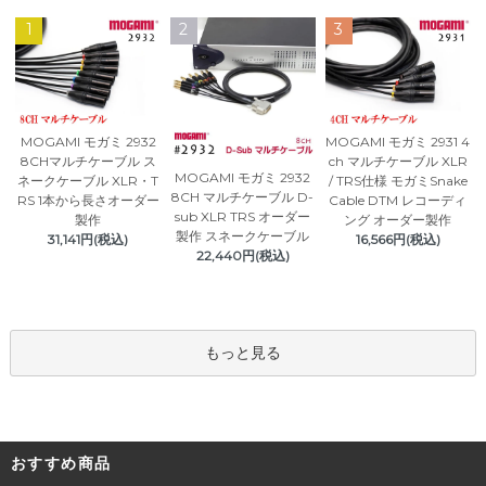
1
2
3
MOGAMI モガミ 2932
MOGAMI モガミ 2931 4
8CHマルチケーブル ス
ch マルチケーブル XLR
MOGAMI モガミ 2932
ネークケーブル XLR・T
/ TRS仕様 モガミSnake
8CH マルチケーブル D-
RS 1本から長さオーダー
Cable DTM レコーディ
sub XLR TRS オーダー
製作
ング オーダー製作
製作 スネークケーブル
31,141円(税込)
16,566円(税込)
22,440円(税込)
もっと見る
おすすめ商品