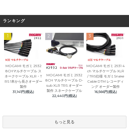
ランキング
1
2
3
MOGAMI モガミ 2932
MOGAMI モガミ 2931 4
8CHマルチケーブル ス
ch マルチケーブル XLR
MOGAMI モガミ 2932
ネークケーブル XLR・T
/ TRS仕様 モガミSnake
8CH マルチケーブル D-
RS 1本から長さオーダー
Cable DTM レコーディ
sub XLR TRS オーダー
製作
ング オーダー製作
製作 スネークケーブル
31,141円(税込)
16,566円(税込)
22,440円(税込)
もっと見る