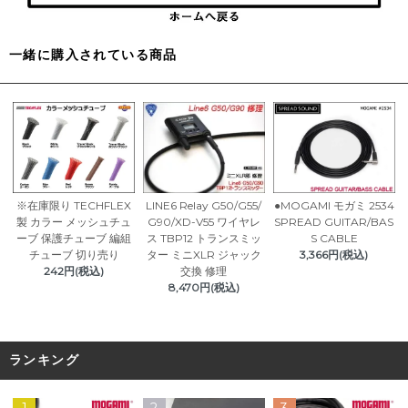
一緒に購入されている商品
※在庫限り TECHFLEX
LINE6 Relay G50/G55/
●MOGAMI モガミ 2534
製 カラー メッシュチュ
G90/XD-V55 ワイヤレ
SPREAD GUITAR/BAS
ーブ 保護チューブ 編組
ス TBP12 トランスミッ
S CABLE
チューブ 切り売り
ター ミニXLR ジャック
3,366円(税込)
242円(税込)
交換 修理
8,470円(税込)
ランキング