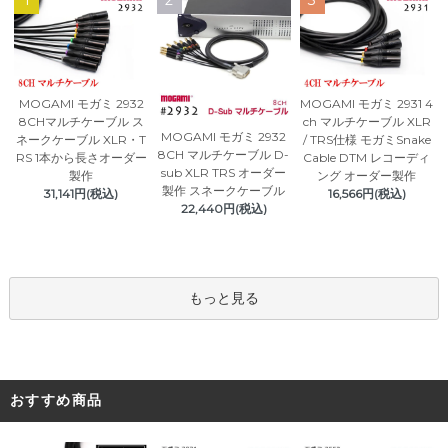
1
2
3
MOGAMI モガミ 2932
MOGAMI モガミ 2931 4
8CHマルチケーブル ス
ch マルチケーブル XLR
MOGAMI モガミ 2932
ネークケーブル XLR・T
/ TRS仕様 モガミSnake
8CH マルチケーブル D-
RS 1本から長さオーダー
Cable DTM レコーディ
sub XLR TRS オーダー
製作
ング オーダー製作
製作 スネークケーブル
31,141円(税込)
16,566円(税込)
22,440円(税込)
もっと見る
おすすめ商品