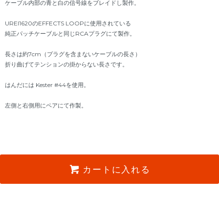
ケーブル内部の青と白の信号線をブレイドし製作。
UREI1620のEFFECTS LOOPに使用されている
純正パッチケーブルと同じRCAプラグにて製作。
長さは約7cm（プラグを含まないケーブルの長さ）
折り曲げてテンションの掛からない長さです。
はんだには Kester #44を使用。
左側と右側用にペアにて作製。
カートに入れる