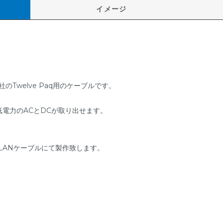
イメージ
社のTwelve Paq用のケーブルです。
低電力のACとDCが取り出せます。
LANケーブルにて製作致します。