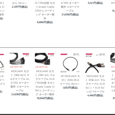
モガミ
から 15cm～
R / TRS仕様 モガ
R TRS オーダー
3,421円(税込)
R+
e D
2,497円(税込)
ミSnake Cable
製作 スネークケ
ディン
DTM レコーディ
ーブル
8
製作
ング オーダー製
24,596円(税込)
込)
作
6,886円(税込)
MOGAMI モガ
MOGAMI モガ
M
ミ 2932 6CH マ
ミ 2931 4ch マル
ミ 
モガ
SP MOGAMI モ
MOGAMI モガ
ルチケーブル XL
チケーブル XLR
ル
Sケー
ガミ 2534 RCA
ミ 3106 2ch マル
R TRS オーダー
/ TRS仕様 モガミ
ネ
グ 5
ケーブル 15cm～
チケーブル XLR
製作 スネークケ
Snake Cable D
XL
1,650円(税込)
5ピン + XLR 3ピ
ーブル
TM レコーディン
ら
込)
ンx2 Yケーブル
24,596円(税込)
グ オーダー製作
4,466円(税込)
16,566円(税込)
3