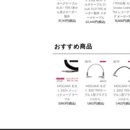
ミ 2932 8CH マ
ネークケーブル
/ TRS仕様 
ルチケーブル D-
XLR・TRS 1本か
Snake Cabl
sub XLR TRS オ
ら長さオーダー
TM レコー
ーダー製作 スネ
製作
グ オーダー
ークケーブル
31,141円(税込)
16,566円(税
22,440円(税込)
おすすめ商品
MOGAMI モガ
MOGAMI モガ
MOGAMI 
ミ 2524 メッシ
ミ 3031 TRSケー
ミ 2552 TR
ュチューブ ケー
ブル L型プラグ 5
ブル L型プラ
ブル
cmから
cmから
3,850円(税込)
1,562円(税込)
1,452円(税