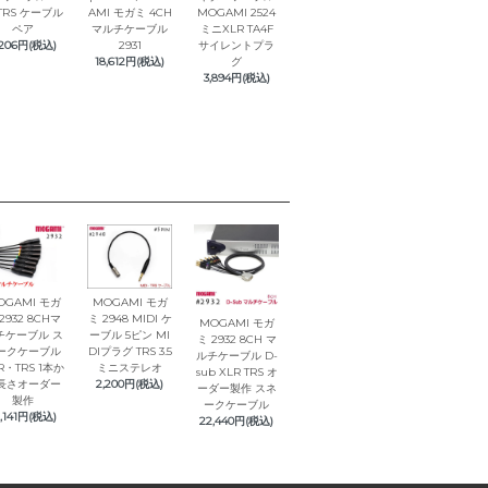
TRS ケーブル
AMI モガミ 4CH
MOGAMI 2524
ペア
マルチケーブル
ミニXLR TA4F
,206円(税込)
2931
サイレントプラ
18,612円(税込)
グ
3,894円(税込)
OGAMI モガ
MOGAMI モガ
2932 8CHマ
ミ 2948 MIDI ケ
MOGAMI モガ
チケーブル ス
ーブル 5ピン MI
ミ 2932 8CH マ
ークケーブル
DIプラグ TRS 3.5
ルチケーブル D-
R・TRS 1本か
ミニステレオ
sub XLR TRS オ
長さオーダー
2,200円(税込)
ーダー製作 スネ
製作
ークケーブル
1,141円(税込)
22,440円(税込)