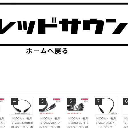
4
5
6
7
8
モガ
MOGAMI モガ
MOGAMI モガ
MOGAMI モガ
MOGAMI モガ
M
 マル
ミ 2534 Neutrik
ミ 2930 2ch マ
ミ 2932 6CH マ
ミ 2534 XLR + T
ミ 
LR
XLRケーブル 1本
ルチケーブル XL
ルチケーブル XL
RS プラグ
ルチ