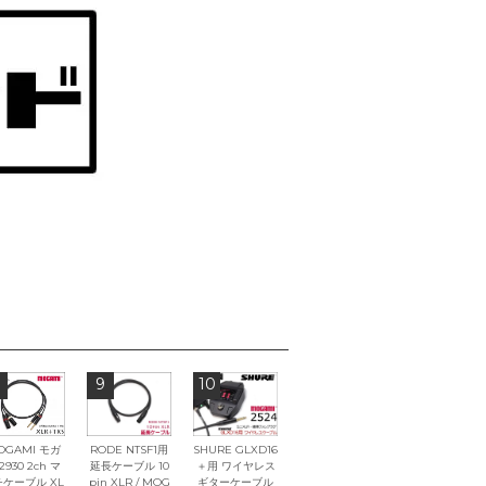
9
10
OGAMI モガ
RODE NTSF1用
SHURE GLXD16
2930 2ch マ
延長ケーブル 10
＋用 ワイヤレス
ケーブル XL
pin XLR / MOG
ギターケーブル