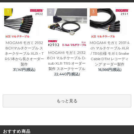
1
2
3
MOGAMI モガミ 2932
MOGAMI モガミ 2931 4
8CHマルチケーブル ス
ch マルチケーブル XLR
MOGAMI モガミ 2932
ネークケーブル XLR・T
/ TRS仕様 モガミSnake
8CH マルチケーブル D-
RS 1本から長さオーダー
Cable DTM レコーディ
sub XLR TRS オーダー
製作
ング オーダー製作
製作 スネークケーブル
31,141円(税込)
16,566円(税込)
22,440円(税込)
もっと見る
おすすめ商品