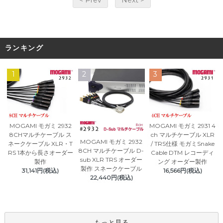
< Prev
Next >
ランキング
1
2
3
MOGAMI モガミ 2932
MOGAMI モガミ 2931 4
8CHマルチケーブル ス
ch マルチケーブル XLR
MOGAMI モガミ 2932
ネークケーブル XLR・T
/ TRS仕様 モガミSnake
8CH マルチケーブル D-
RS 1本から長さオーダー
Cable DTM レコーディ
sub XLR TRS オーダー
製作
ング オーダー製作
製作 スネークケーブル
31,141円(税込)
16,566円(税込)
22,440円(税込)
もっと見る