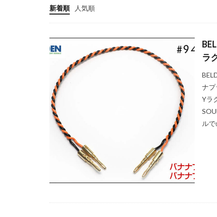
新着順
人気順
BE
ラグ
BE
ナプ
Yラグ
SO
ルで