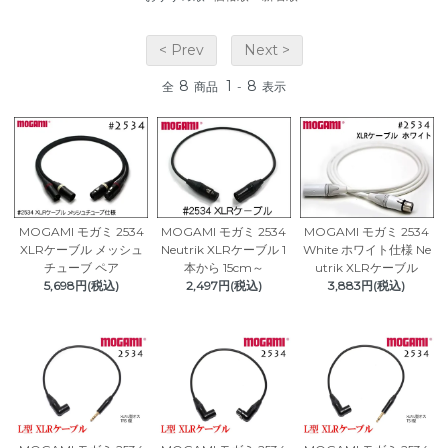
< Prev
Next >
8
1
8
全
商品
-
表示
MOGAMI モガミ 2534
MOGAMI モガミ 2534
MOGAMI モガミ 2534
XLRケーブル メッシュ
Neutrik XLRケーブル 1
White ホワイト仕様 Ne
チューブ ペア
本から 15cm～
utrik XLRケーブル
5,698円(税込)
2,497円(税込)
3,883円(税込)