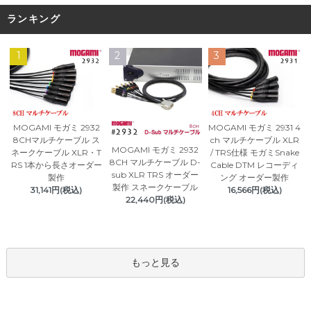
ランキング
1
2
3
MOGAMI モガミ 2932
MOGAMI モガミ 2931 4
8CHマルチケーブル ス
ch マルチケーブル XLR
MOGAMI モガミ 2932
ネークケーブル XLR・T
/ TRS仕様 モガミSnake
8CH マルチケーブル D-
RS 1本から長さオーダー
Cable DTM レコーディ
sub XLR TRS オーダー
製作
ング オーダー製作
製作 スネークケーブル
31,141円(税込)
16,566円(税込)
22,440円(税込)
もっと見る